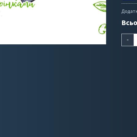
Додатк
Всьо
-