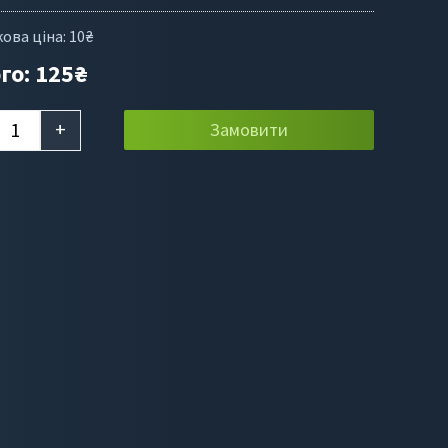
ова ціна:
10
₴
го:
125
₴
+
Замовити