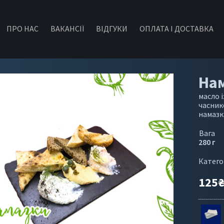
ПРО НАС
ВАКАНСІЇ
ВІДГУКИ
ОПЛАТА І ДОСТАВКА
Нам
масло і
часник
намазк
Вага
280 г
Катего
125