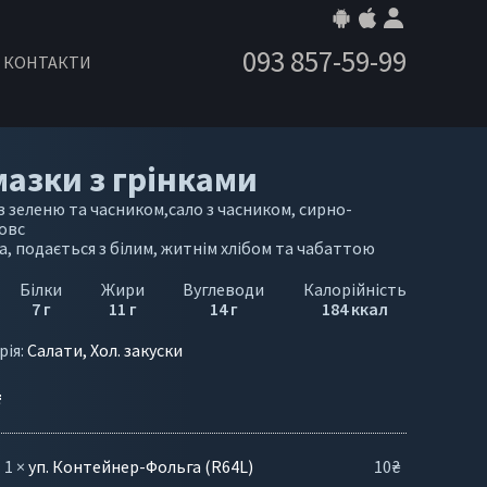
093 857-59-99
КОНТАКТИ
азки з грінками
з зеленю та часником,сало з часником, сирно-
овс
а, подається з білим, житнім хлібом та чабаттою
Білки
Жири
Вуглеводи
Калорійність
7 г
11 г
14 г
184 ккал
рія:
Салати, Хол. закуски
₴
1
×
уп. Контейнер-Фольга (R64L)
10
₴