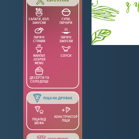
ЄВРО КУХНЯ
САЛАТИ, ХОЛ.
СУПИ,
ЗАКУСКИ
ГАРНІРИ
ГАРЯЧІ
ГАРЯЧІ
СТРАВИ
ЗАКУСКИ
МАНГАЛ
СОУСИ
JOSPER
MENU
ДЕСЕРТИ ТА
СОЛОДОЩІ
ПІЦА НА ДРОВАХ
КОНСТРУКТОР
ПІЦА ВІД
ПІЦИ
ШЕФА
СУШІ МЕНЮ