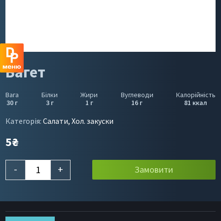
Багет
Вага
Білки
Жири
Вуглеводи
Калорійність
30 г
3 г
1 г
16 г
81 ккал
Категорія:
Салати, Хол. закуски
5
₴
-
+
Замовити