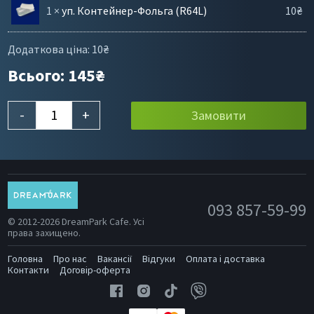
1
×
уп. Контейнер-Фольга (R64L)
10
₴
Додаткова ціна:
10
₴
Всього:
145
₴
-
+
Замовити
093 857-59-99
© 2012-2026 DreamPark Cafe. Усі
права захищено.
Головна
Про нас
Вакансії
Відгуки
Оплата і доставка
Контакти
Договір-оферта